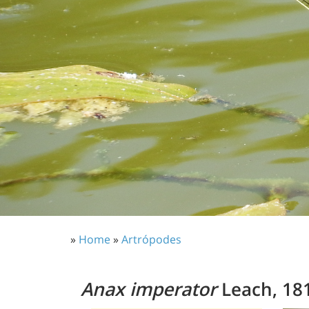
»
Home
»
Artrópodes
Anax imperator
Leach, 18