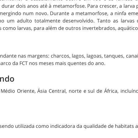
o durar dois anos até à metamorfose. Para crescer, a larva
 emergindo num novo. Durante a metamorfose, a ninfa emer
o um adulto totalmente desenvolvido. Tanto as larvas 
 como larvas, para além de outros invertebrados, aquátic
nte nas margens: charcos, lagos, lagoas, tanques, canais d
charco da FCT nos meses mais quentes do ano.
undo
 Médio Oriente, Ásia Central, norte e sul de África, incl
, sendo utilizada como indicadora da qualidade de habitats 