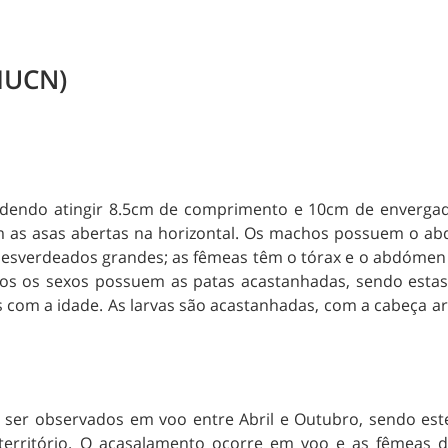
(IUCN)
podendo atingir 8.5cm de comprimento e 10cm de envergad
as asas abertas na horizontal. Os machos possuem o abdó
ou esverdeados grandes; as fêmeas têm o tórax e o abdóm
 os sexos possuem as patas acastanhadas, sendo estas m
com a idade. As larvas são acastanhadas, com a cabeça a
 ser observados em voo entre Abril e Outubro, sendo est
 território. O acasalamento ocorre em voo e as fêmeas 