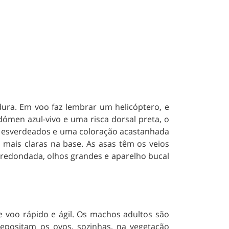
ura. Em voo faz lembrar um helicóptero, e
men azul-vivo e uma risca dorsal preta, o
en esverdeados e uma coloração acastanhada
ais claras na base. As asas têm os veios
rredondada, olhos grandes e aparelho bucal
e voo rápido e ágil. Os machos adultos são
depositam os ovos, sozinhas, na vegetação