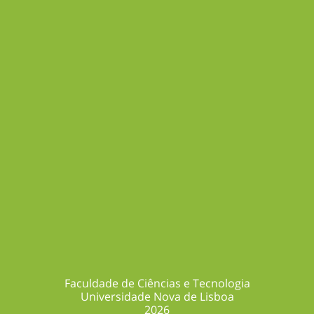
Aesculus x carnea
Nome Comum:
Castanheiro-das-flores-vermelhas
Faculdade de Ciências e Tecnologia
Universidade Nova de Lisboa
2026