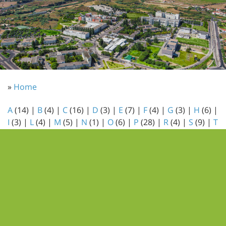
»
Home
A
(14)
|
B
(4)
|
C
(16)
|
D
(3)
|
E
(7)
|
F
(4)
|
G
(3)
|
H
(6)
|
I
(3)
|
L
(4)
|
M
(5)
|
N
(1)
|
O
(6)
|
P
(28)
|
R
(4)
|
S
(9)
|
T
(8)
|
U
(1)
|
X
(2)
Grupo: Artrópodes
Anax imperator
Nome Comum:
Imperador-azul