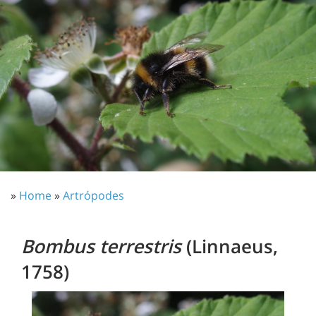
»
Home
»
Artrópodes
Bombus terrestris
(Linnaeus,
1758)