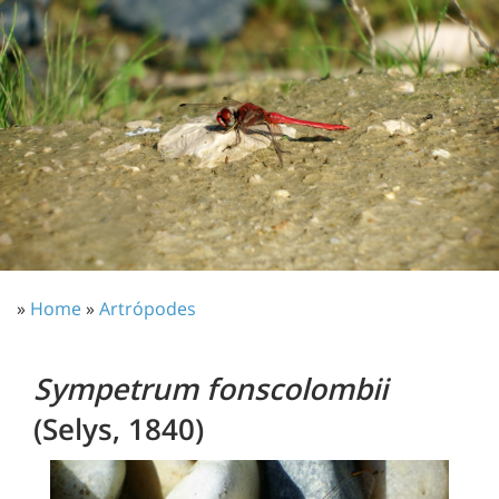
»
Home
»
Artrópodes
Sympetrum fonscolombii
(Selys, 1840)