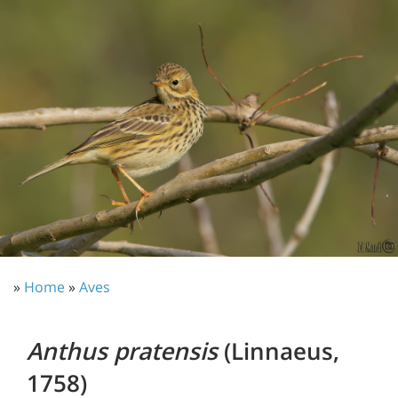
»
Home
»
Aves
Anthus pratensis
(Linnaeus,
1758)