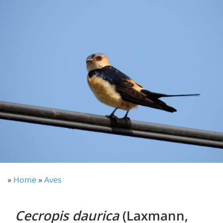
»
Home
»
Aves
Cecropis daurica
(Laxmann,