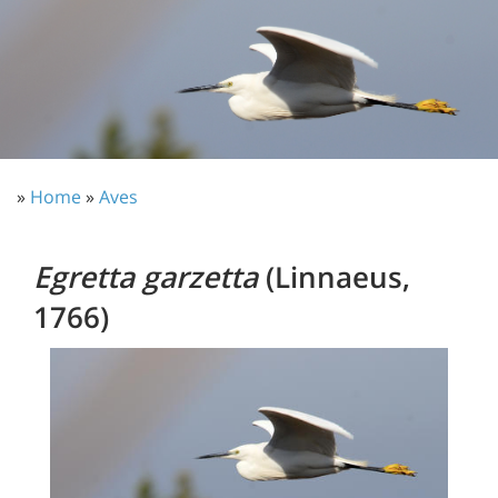
»
Home
»
Aves
Egretta garzetta
(Linnaeus,
1766)