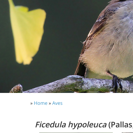
»
Home
»
Aves
Ficedula hypoleuca
(Pallas