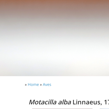
»
Home
»
Aves
Motacilla alba
Linnaeus, 1