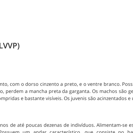
LVVP)
, com o dorso cinzento a preto, e o ventre branco. Poss
rno, perdem a mancha preta da garganta. Os machos são g
mpridas e bastante visíveis. Os juvenis são acinzentados e
os de até poucas dezenas de indivíduos. Alimentam-se e
. Possuem um andar característico, que consiste no b