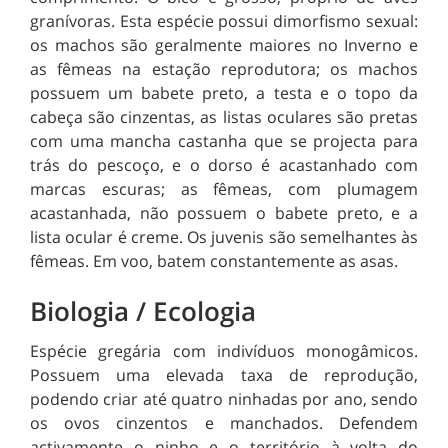
granívoras. Esta espécie possui dimorfismo sexual:
os machos são geralmente maiores no Inverno e
as fêmeas na estação reprodutora; os machos
possuem um babete preto, a testa e o topo da
cabeça são cinzentas, as listas oculares são pretas
com uma mancha castanha que se projecta para
trás do pescoço, e o dorso é acastanhado com
marcas escuras; as fêmeas, com plumagem
acastanhada, não possuem o babete preto, e a
lista ocular é creme. Os juvenis são semelhantes às
fêmeas. Em voo, batem constantemente as asas.
Biologia / Ecologia
Espécie gregária com indivíduos monogâmicos.
Possuem uma elevada taxa de reprodução,
podendo criar até quatro ninhadas por ano, sendo
os ovos cinzentos e manchados. Defendem
activamente o ninho e o território à volta do