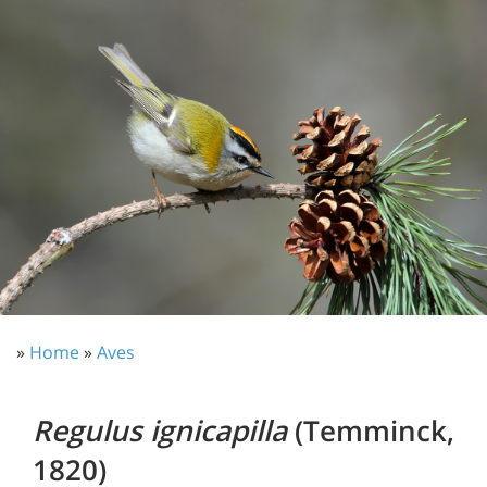
»
Home
»
Aves
Regulus ignicapilla
(Temminck,
1820)