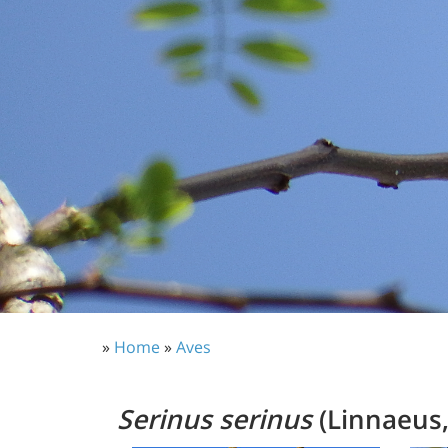
»
Home
»
Aves
Serinus serinus
(Linnaeus,