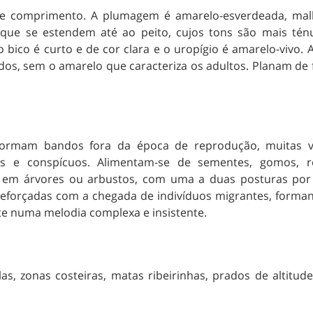
 comprimento. A plumagem é amarelo-esverdeada, malh
ue se estendem até ao peito, cujos tons são mais ténu
 bico é curto e de cor clara e o uropígio é amarelo-vivo. 
ados, sem o amarelo que caracteriza os adultos. Planam de
os formam bandos fora da época de reprodução, muitas
ivos e conspícuos. Alimentam-se de sementes, gomos, 
s em árvores ou arbustos, com uma a duas posturas por 
 reforçadas com a chegada de indivíduos migrantes, form
te numa melodia complexa e insistente.
as, zonas costeiras, matas ribeirinhas, prados de altitud