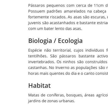
Pássaros pequenos com cerca de 11cm de
Possuem padrões amarelados na cabeça q
fortemente riscados. As asas são escuras, o
juvenis são acastanhados e bastante estri
com um bater lento das asas.
Biologia / Ecologia
Espécie não territorial, cujos indivídu
tentilhões. São pássaros bastante act
invertebrados. Os ninhos são construído
castanhas. No Inverno as populações são
horas mais quentes do dia e o canto consis
Habitat
Matas de coníferas, bosques, áreas agrícol
jardins de zonas urbanas.