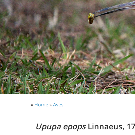
»
Home
»
Aves
Upupa epops
Linnaeus, 1