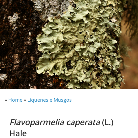
»
Home
»
Líquenes e Musgos
Flavoparmelia caperata
(L.)
Hale