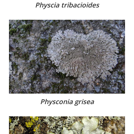
Physcia tribacioides
Physconia grisea