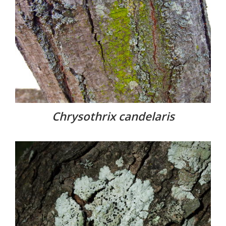
Chrysothrix candelaris