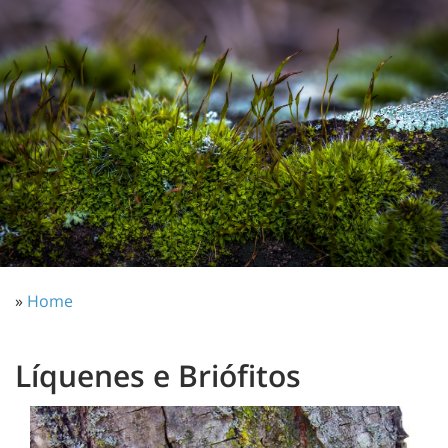
»
Home
Líquenes e Briófitos