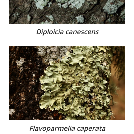
Diploicia canescens
Flavoparmelia caperata