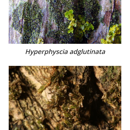
Hyperphyscia adglutinata