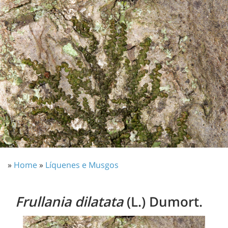
»
Home
»
Líquenes e Musgos
Frullania dilatata
(L.) Dumort.