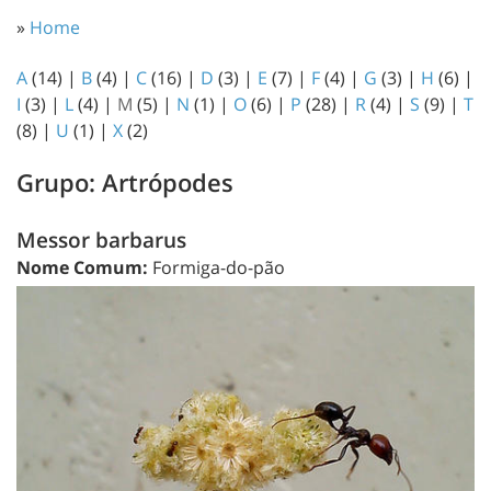
»
Home
A
(14)
|
B
(4)
|
C
(16)
|
D
(3)
|
E
(7)
|
F
(4)
|
G
(3)
|
H
(6)
|
I
(3)
|
L
(4)
|
M
(5)
|
N
(1)
|
O
(6)
|
P
(28)
|
R
(4)
|
S
(9)
|
T
(8)
|
U
(1)
|
X
(2)
Grupo: Artrópodes
Messor barbarus
Nome Comum:
Formiga-do-pão