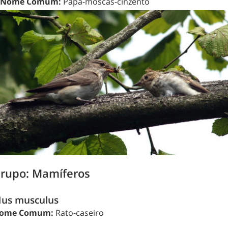
Nome Comum:
Papa-moscas-cinzento
rupo: Mamíferos
us musculus
ome Comum:
Rato-caseiro