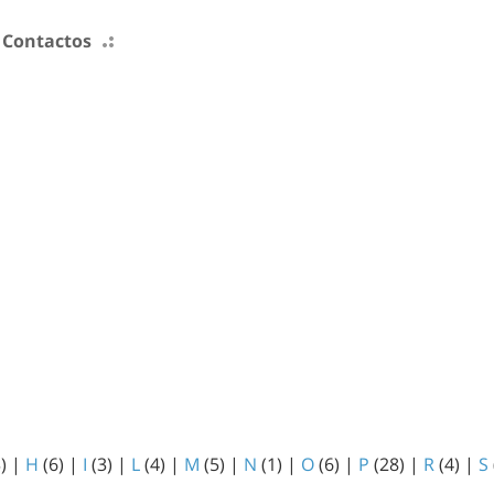
Contactos
3)
|
H
(6)
|
I
(3)
|
L
(4)
|
M
(5)
|
N
(1)
|
O
(6)
|
P
(28)
|
R
(4)
|
S