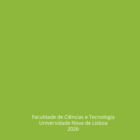
Acer negundo
Nome Comum:
Bordo-negundo
v
Faculdade de Ciências e Tecnologia
Universidade Nova de Lisboa
2026