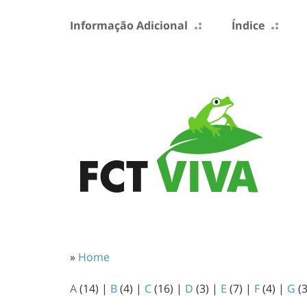
Informação Adicional
Índice
»
Home
A
(14)
|
B
(4)
|
C
(16)
|
D
(3)
|
E
(7)
|
F
(4)
|
G
(