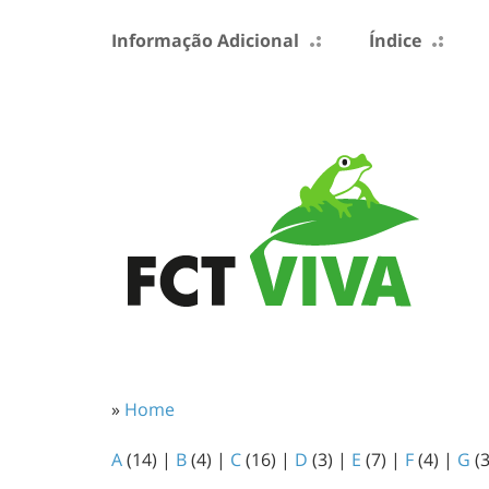
Informação Adicional
Índice
»
Home
A
(14)
|
B
(4)
|
C
(16)
|
D
(3)
|
E
(7)
|
F
(4)
|
G
(