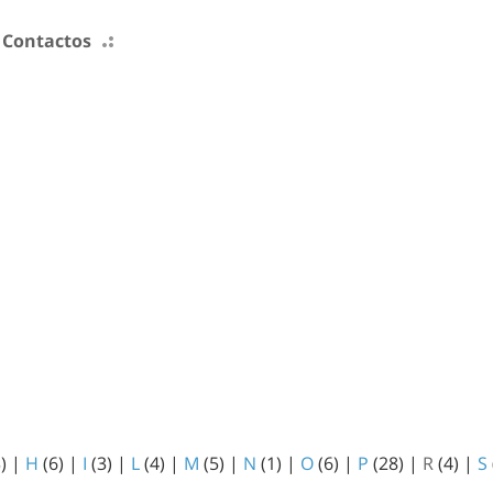
Contactos
3)
|
H
(6)
|
I
(3)
|
L
(4)
|
M
(5)
|
N
(1)
|
O
(6)
|
P
(28)
|
R
(4)
|
S