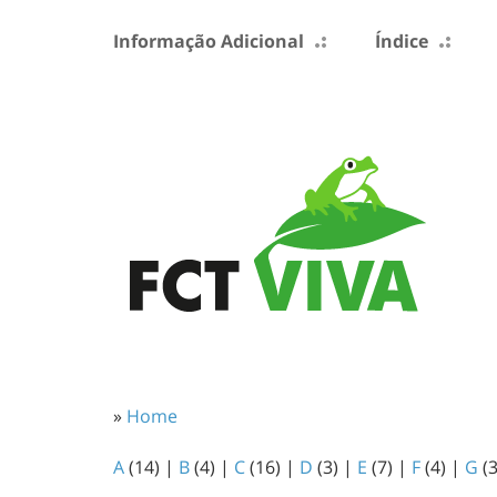
Informação Adicional
Índice
»
Home
A
(14)
|
B
(4)
|
C
(16)
|
D
(3)
|
E
(7)
|
F
(4)
|
G
(