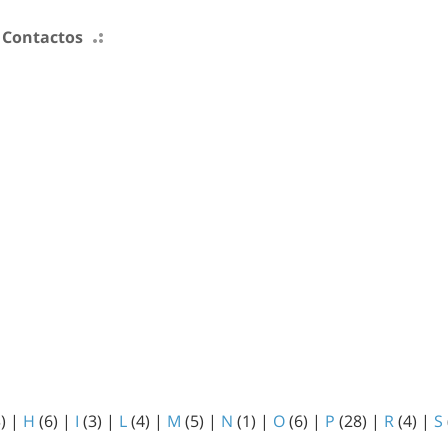
Contactos
3)
|
H
(6)
|
I
(3)
|
L
(4)
|
M
(5)
|
N
(1)
|
O
(6)
|
P
(28)
|
R
(4)
|
S